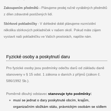
Zakoupením předmětů -
Plánujeme prodej ručně vyráběných předmětů
z dílen zdravotně postižených lidí.
Sbírkové pokladničky
- V dohledné době plánujeme rozmístění
několika sbírkových pokladniček v našem okolí. Pokud máte zájem
vystavit naši pokladničku ve Vašich prostorách, napište nám.
Fyzické osoby a poskytnutí daru
Pro fyzické osoby jsou podmínky odečtu darů od základu daně
stanoveny v § 15 odst. 1 zákona o daních z příjmů (zákon č.
586/1992 Sb.).
Poměrně dlouhý odstavec
stanovuje tyto podmínky:
musí se jednat o dary poskytnuté obcím, krajům,
organizačním složkám státu, právnickým osobám se sídlem