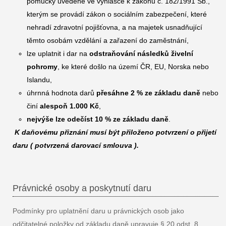
pomůcky uvedené ve vyhlášce k zákonu č. 182/1991 Sb.,
kterým se provádí zákon o sociálním zabezpečení, které
nehradí zdravotní pojišťovna, a na majetek usnadňující
těmto osobám vzdělání a zařazení do zaměstnání,
lze uplatnit i dar na
odstraňování následků živelní
pohromy
, ke které došlo na území ČR, EU, Norska nebo
Islandu,
úhrnná hodnota darů
přesáhne 2 % ze základu daně
nebo
činí
alespoň 1.000 Kč
,
nejvýše lze odečíst 10 % ze základu daně
.
K daňovému přiznání musí být přiloženo potvrzení o přijetí
daru ( potvrzená darovací smlouva ).
Právnické osoby a poskytnutí daru
Podmínky pro uplatnění daru u právnických osob jako
odčitatelné položky od základu daně upravuje § 20 odst. 8