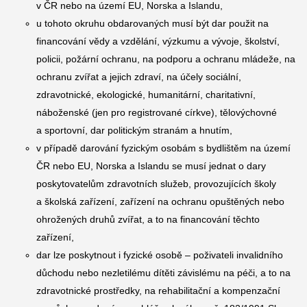
v ČR nebo na území EU, Norska a Islandu,
u tohoto okruhu obdarovaných musí být dar použit na
financování vědy a vzdělání, výzkumu a vývoje, školství,
policii, požární ochranu, na podporu a ochranu mládeže, na
ochranu zvířat a jejich zdraví, na účely sociální,
zdravotnické, ekologické, humanitární, charitativní,
náboženské (jen pro registrované církve), tělovýchovné
a sportovní, dar politickým stranám a hnutím,
v případě darování fyzickým osobám s bydlištěm na území
ČR nebo EU, Norska a Islandu se musí jednat o dary
poskytovatelům zdravotních služeb, provozujících školy
a školská zařízení, zařízení na ochranu opuštěných nebo
ohrožených druhů zvířat, a to na financování těchto
zařízení,
dar lze poskytnout i fyzické osobě – poživateli invalidního
důchodu nebo nezletilému dítěti závislému na péči, a to na
zdravotnické prostředky, na rehabilitační a kompenzační