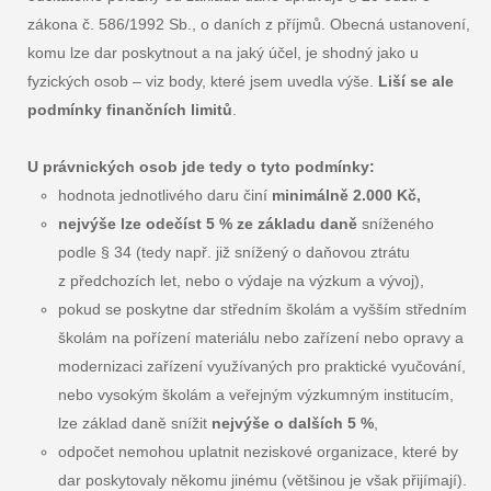
zákona č. 586/1992 Sb., o daních z příjmů. Obecná ustanovení,
komu lze dar poskytnout a na jaký účel, je shodný jako u
fyzických osob – viz body, které jsem uvedla výše.
Liší se ale
podmínky finančních limitů
.
U právnických osob jde tedy o tyto podmínky:
hodnota jednotlivého daru činí
minimálně 2.000 Kč,
nejvýše lze odečíst 5 % ze základu daně
sníženého
podle § 34 (tedy např. již snížený o daňovou ztrátu
z předchozích let, nebo o výdaje na výzkum a vývoj),
pokud se poskytne dar středním školám a vyšším středním
školám na pořízení materiálu nebo zařízení nebo opravy a
modernizaci zařízení využívaných pro praktické vyučování,
nebo vysokým školám a veřejným výzkumným institucím,
lze základ daně snížit
nejvýše o dalších 5 %
,
odpočet nemohou uplatnit neziskové organizace, které by
dar poskytovaly někomu jinému (většinou je však přijímají).