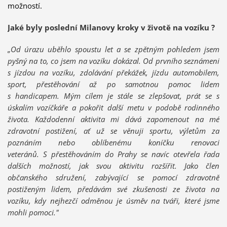
možností.
Jaké byly poslední Milanovy kroky v životě na vozíku ?
„Od úrazu uběhlo spoustu let a se zpětným pohledem jsem
pyšný na to, co jsem na vozíku dokázal. Od prvního seznámení
s jízdou na vozíku, zdolávání překážek, jízdu automobilem,
sport, přestěhování až po samotnou pomoc lidem
s handicapem. Mým cílem je stále se zlepšovat, prát se s
úskalím vozíčkáře a pokořit další metu v podobě rodinného
života. Každodenní aktivita mi dává zapomenout na mé
zdravotní postižení, ať už se věnuji sportu, výletům za
poznáním nebo oblíbenému koníčku renovaci
veteránů.
S přestěhováním do Prahy se navíc otevřela řada
dalších možností, jak svou aktivitu rozšířit. Jako člen
občanského sdružení, zabývající se pomocí zdravotně
postiženým lidem, předávám své zkušenosti ze života na
vozíku, kdy nejhezčí odměnou je úsměv na tváři, které jsme
mohli pomoci."