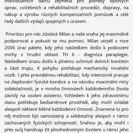
individuálních dárců zejména pro potřeby bytových
úprav, cvičebních a rehabilitačních procedůr, dopravy, na
nákup a výrobu různých kompenzačních pomůcek a celé
řady dalších výdajů spojených s úrazem.
Prioritou pro nás zůstává Milan a naše snaha jej maximálně
podporovat a pokusit se mu pomoci. Milan utrpěl v roce
2006 úraz páteře, kdy jeho následkem došlo k poškození
míchy v hrudní oblasti TH 6 - diagnóza paraplegie.
Následkem úrazu došlo k plnému ochrnutí dolních končetin
a části trupu. K pohybu potřebuje mechanický invalidní
vozík. I přes pravidelnou rehabilitaci, kdy intenzivně pracuje
na zlepšování fyzické kondice a na nácviku maximální míry
soběstačnosti, je v mnoha činnostech každodenního života
závislý na osobní asistenci. Vzhledem k jeho zdravotnímu
stavu potřebuje bezbariérové prostředí, aby mohl zvládat
alespoň některé běžné každodenní činnosti. Znamená to pro
něj možnost být samostatný a soběstačný alespoň v rámci
zachovaných fyzických schopností. Snahou je, aby mohl i
přes svůj handicap žít plnohodnotným životem v rámci jeho