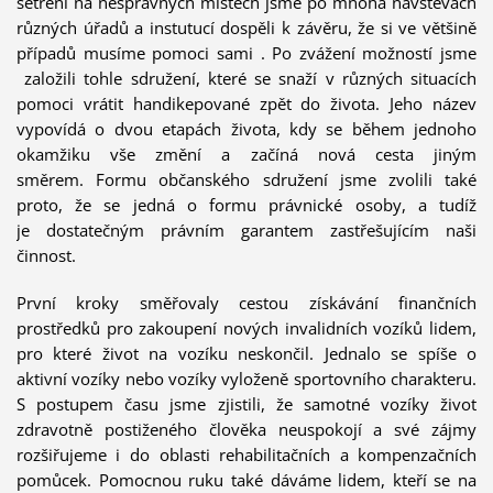
šetření na nesprávných místech jsme po mnoha návštěvách
různých úřadů a instutucí dospěli k závěru, že si ve většině
případů musíme pomoci sami . Po zvážení možností jsme
založili tohle sdružení, které se snaží v různých situacích
pomoci vrátit handikepované zpět do života. Jeho název
vypovídá o dvou etapách života, kdy se během jednoho
okamžiku vše změní a začíná nová cesta jiným
směrem. Formu občanského sdružení jsme zvolili také
proto, že se jedná o formu právnické osoby, a tudíž
je dostatečným právním garantem zastřešujícím naši
činnost.
První kroky směřovaly cestou získávání finančních
prostředků pro zakoupení nových invalidních vozíků lidem,
pro které život na vozíku neskončil. Jednalo se spíše o
aktivní vozíky nebo vozíky vyloženě sportovního charakteru.
S postupem času jsme zjistili, že samotné vozíky život
zdravotně postiženého člověka neuspokojí a své zájmy
rozšiřujeme i do oblasti rehabilitačních a kompenzačních
pomůcek. Pomocnou ruku také dáváme lidem, kteří se na