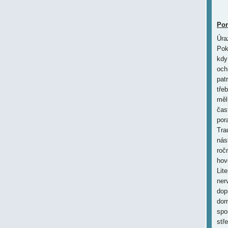
Por
Úra
Pok
kdy
ochr
pat
tře
měl
čas
por
Tra
nás
roč
hov
Lit
ner
dop
dom
spo
stř