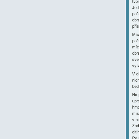
tvo
Jed
poš
obr
přís
Míc
poč
míc
obr
své
vyt
V ob
nic
bed
Na 
upr
hmo
míš
v n
Zad
cit
Po 