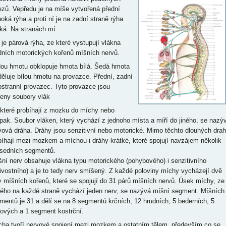
ezů. Vepředu je na míše vytvořená přední
boká rýha a proti ní je na zadní straně rýha
ká. Na stranách mí
 je párová rýha, ze které vystupují vlákna
dních motorických kořenů míšních nervů.
ou hmotu obklopuje hmota bílá. Šedá hmota
děluje bílou hmotu na provazce. Přední, zadní
ostranní provazec. Tyto provazce jsou
řeny soubory vlák
 které probíhají z mozku do míchy nebo
pak. Soubor vláken, který vychází z jednoho místa a míří do jiného, se nazý
vová dráha. Dráhy jsou senzitivní nebo motorické. Mimo těchto dlouhých drah
bíhají mezi mozkem a míchou i dráhy krátké, které spojují navzájem několik
usedních segmentů.
ní n
erv obsahuje vlákna typu motorického (pohybového) i senzitivního
tlivostního) a je to tedy nerv smíšený. Z každé po
loviny míchy vycházejí dvě
y míšních kořenů, které se spojují do 31 párů míšních nervů. Úsek míchy, ze
rého na každé straně vychází jeden nerv, se nazývá míšní segment. Míšních
mentů je 31 a dělí se na 8 segmentů krčních, 12 hrudních, 5 bederních, 5
žových a 1 segment kostrční.
ha tvoří nervové spojení mezi mozkem a ostatním tělem, především co se