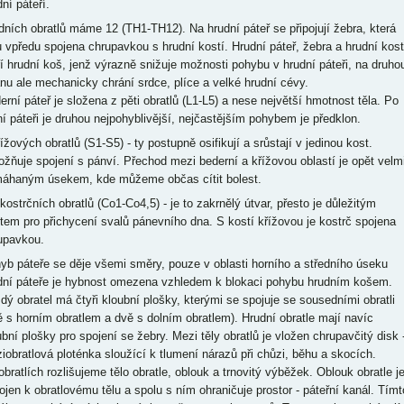
udní páteří.
dních obratlů máme 12 (TH1-TH12). Na hrudní páteř se připojují žebra, která
u vpředu spojena chrupavkou s hrudní kostí. Hrudní páteř, žebra a hrudní kost
ří hrudní koš, jenž výrazně snižuje možnosti pohybu v hrudní páteři, na druho
anu ale mechanicky chrání srdce, plíce a velké hrudní cévy.
erní páteř je složena z pěti obratlů (L1-L5) a nese největší hmotnost těla. Po
ní páteři je druhou nejpohyblivější, nejčastějším pohybem je předklon.
ížových obratlů (S1-S5) - ty postupně osifikují a srůstají v jedinou kost.
žňuje spojení s pánví. Přechod mezi bederní a křížovou oblastí je opět velm
áhaným úsekem, kde můžeme občas cítit bolest.
 kostrčních obratlů (Co1-Co4,5) - je to zakrnělý útvar, přesto je důležitým
tem pro přichycení svalů pánevního dna. S kostí křížovou je kostrč spojena
rupavkou.
yb páteře se děje všemi směry, pouze v oblasti horního a středního úseku
dní páteře je hybnost omezena vzhledem k blokaci pohybu hrudním košem.
dý obratel má čtyři kloubní plošky, kterými se spojuje se sousedními obratli
ě s horním obratlem a dvě s dolním obratlem). Hrudní obratle mají navíc
ubní plošky pro spojení se žebry. Mezi těly obratlů je vložen chrupavčitý disk 
iobratlová ploténka sloužící k tlumení nárazů při chůzi, běhu a skocích.
obratlích rozlišujeme tělo obratle, oblouk a trnovitý výběžek. Oblouk obratle j
pojen k obratlovému tělu a spolu s ním ohraničuje prostor - páteřní kanál. Tímt