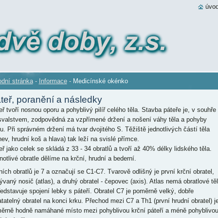
úvod
dní stránka
-
Informace
-
Medicínské okénko
teř, poranění a následky
eř tvoří nosnou oporu a pohyblivý pilíř celého těla. Stavba páteře je, v souhře
svalstvem, zodpovědná za vzpřímené držení a nošení váhy těla a pohyby
pu. Při správném držení má tvar dvojitého S. Těžiště jednotlivých částí těla
nev, hrudní koš a hlava) tak leží na svislé přímce.
eř jako celek se skládá z 33 - 34 obratlů a tvoří až 40% délky lidského těla.
notlivé obratle dělíme na krční, hrudní a bederní.
ních obratlů je 7 a označují se C1-C7. Tvarově odlišný je první krční obratel,
ývaný nosič (atlas), a druhý obratel - čepovec (axis). Atlas nemá obratlové tě
ředstavuje spojení lebky s páteří. Obratel C7 je poměrně velký, dobře
tatelný obratel na konci krku. Přechod mezi C7 a Th1 (první hrudní obratel) j
ěrně hodně namáhané místo mezi pohyblivou krční páteří a méně pohyblivo