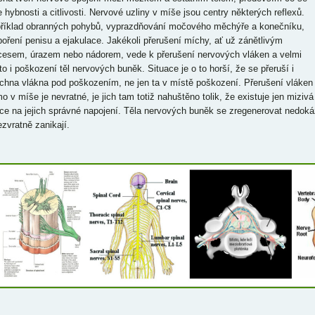
e hybnosti a citlivosti. Nervové uzliny v míše jsou centry některých reflexů.
říklad obranných pohybů, vyprazdňování močového měchýře a konečníku,
poření penisu a ejakulace. Jakékoli přerušení míchy, ať už zánětlivým
cesem, úrazem nebo nádorem, vede k přerušení nervových vláken a velmi
to i poškození těl nervových buněk. Situace je o to horší, že se přeruší i
chna vlákna pod poškozením, ne jen ta v místě poškození. Přerušení vláken
mo v míše je nevratné, je jich tam totiž nahuštěno tolik, že existuje jen mizivá
ce na jejich správné napojení. Těla nervových buněk se zregenerovat nedoká
ezvratně zanikají.