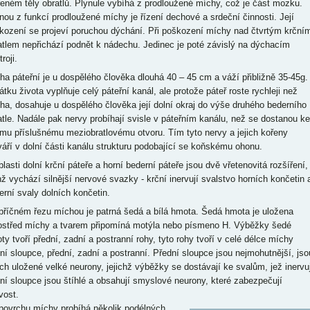
řeném těly obratlů. Plynule vybíhá z prodloužené míchy, což je část mozku.
nou z funkcí prodloužené míchy je řízení dechové a srdeční činnosti. Její
kození se projeví poruchou dýchání. Při poškození míchy nad čtvrtým krční
atlem nepřichází podnět k nádechu. Jedinec je poté závislý na dýchacím
troji.
ha páteřní je u dospělého člověka dlouhá 40 – 45 cm a váží přibližně 35-45g.
átku života vyplňuje celý páteřní kanál, ale protože páteř roste rychleji než
ha, dosahuje u dospělého člověka její dolní okraj do výše druhého bederního
atle. Nadále pak nervy probíhají svisle v páteřním kanálu, než se dostanou ke
mu příslušnému meziobratlovému otvoru. Tím tyto nervy a jejich kořeny
váří v dolní části kanálu strukturu podobající se koňskému ohonu.
lasti dolní krční páteře a horní bederní páteře jsou dvě vřetenovitá rozšíření,
hž vychází silnější nervové svazky - krční inervují svalstvo horních končetin 
erní svaly dolních končetin.
příčném řezu míchou je patrná šedá a bílá hmota. Šedá hmota je uložena
ostřed míchy a tvarem připomíná motýla nebo písmeno H. Výběžky šedé
ty tvoří přední, zadní a postranní rohy, tyto rohy tvoří v celé délce míchy
ní sloupce, přední, zadní a postranní. Přední sloupce jsou nejmohutnější, jso
ich uložené velké neurony, jejichž výběžky se dostávají ke svalům, jež inervuj
ní sloupce jsou štíhlé a obsahují smyslové neurony, které zabezpečují
livost.
povrchu míchy probíhá několik podélných