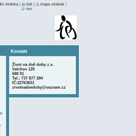
ní stránka
|
tisk
|
mapa stránek
|
rss
Kontakt
Život na dvě doby z.s.
Valchov 120
680 01
Tel.: 737 877 284
IČ:22763651
zivotnadvedoby@seznam.cz
lo
e
u